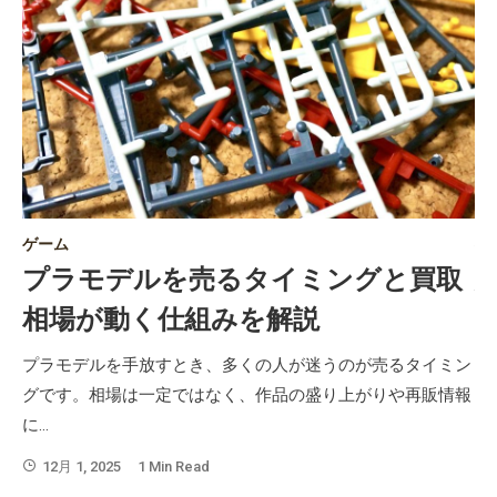
ゲーム
ゲ
ら
プラモデルを売るタイミングと買取
相場が動く仕組みを解説
るこ
プラモデルを手放すとき、多くの人が迷うのが売るタイミン
保
いア
グです。相場は一定ではなく、作品の盛り上がりや再販情報
と
に…
い
12月 1, 2025
1 Min Read