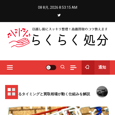
Skip
08 8月, 2026
8:53:18 AM
to
content
らくらく処分
引越し前にスッキリ整理！高価買取のコツ教えます
通知
25
11月 1, 
ルを売るタイミングと買取相場が動く仕組みを解説
組み立