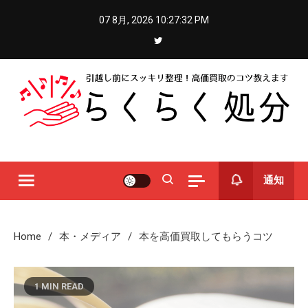
Skip
07 8月, 2026
10:27:33 PM
to
content
らくらく処分
引越し前にスッキリ整理！高価買取のコツ教えます
通知
Home
本・メディア
本を高価買取してもらうコツ
1 MIN READ