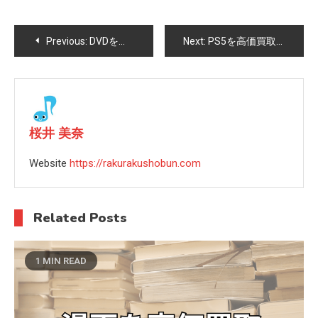
投
Previous:
DVDを高価買取してもらうコツ
Next:
PS5を高価買取してもらう方法
稿
ナ
ビ
桜井 美奈
ゲ
Website
https://rakurakushobun.com
ー
Related Posts
シ
ョ
1 MIN READ
ン